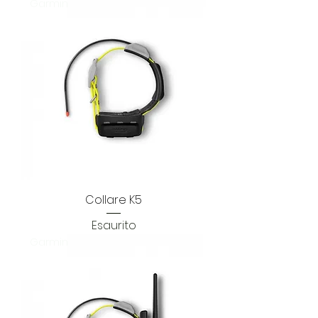
Garmin
Collare K5
Esaurito
Garmin