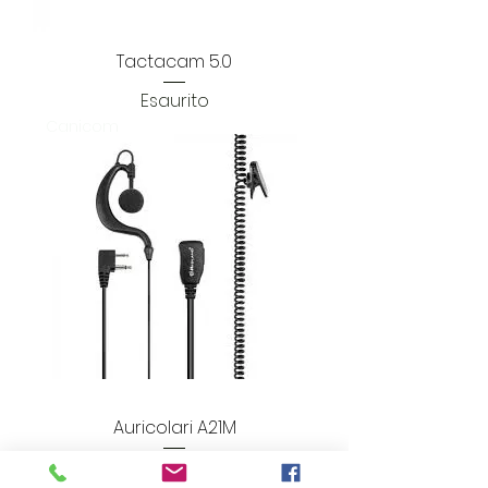
Tactacam 5.0
Esaurito
Canicom
Auricolari A21M
Esaurito