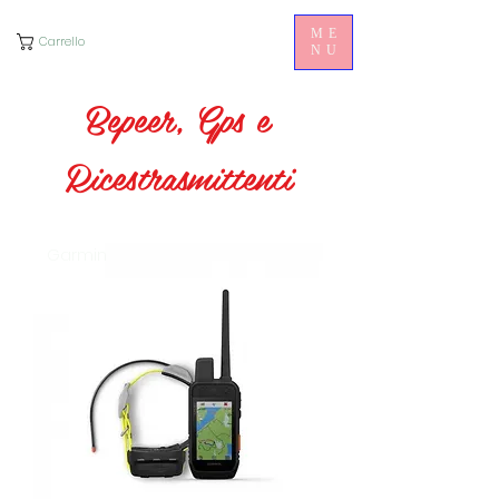
ME
Carrello
NU
Bepeer, Gps e
Ricestrasmittenti
Garmin