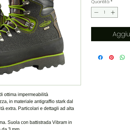
Quantità
*
Aggiu
di ottima impermeabilità
za, in materiale antigraffio stark dal
à extra. Particolari e dettagli ad alta
ma. Suola con battistrada Vibram in
a da 3 mm.