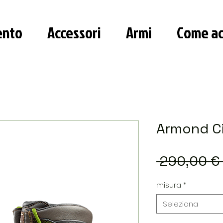
ento
Accessori
Armi
Come ac
Armond Ci
 290,00 €
misura
*
Seleziona