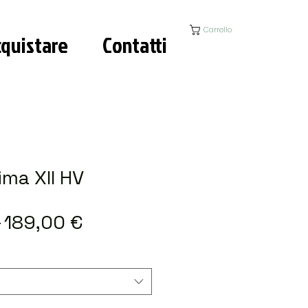
Carrello
quistare
Contatti
ma XII HV
Prezzo
Prezzo
 
189,00 €
regolare
scontato