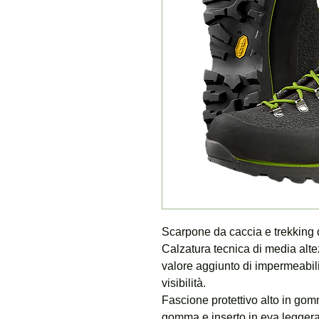
Scarpone da caccia e trekking 
Calzatura tecnica di media altez
valore aggiunto di impermeabilit
visibilità.
Fascione protettivo alto in gom
gomma e inserto in eva legger