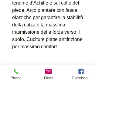
tendine d’Achille e sul collo del
piede. Arco plantare con fasce
elastiche per garantire la stabilità
della calza e la massima
trasmissione della forza verso il
suolo. Cuciture piatte antifrizione
per massimo comfort.
Multifield
Phone
Email
Facebook
Dal mondo Outdoor agli ambienti
di caccia Open Country, Forest,
Mountain e Waterfowler,
passando per le diverse
discipline di tiro, una gamma di
prodotti Multifield per soddisfare
ogni esigenza.