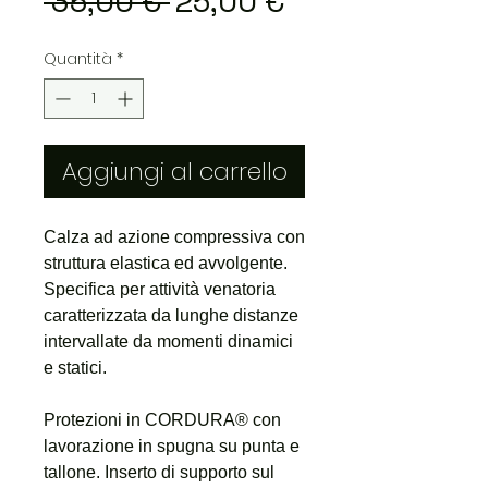
Prezzo
Prezzo
 35,00 € 
25,00 €
regolare
scontato
Quantità
*
Aggiungi al carrello
Calza ad azione compressiva con
struttura elastica ed avvolgente.
Specifica per attività venatoria
caratterizzata da lunghe distanze
intervallate da momenti dinamici
e statici.
Protezioni in CORDURA® con
lavorazione in spugna su punta e
tallone. Inserto di supporto sul