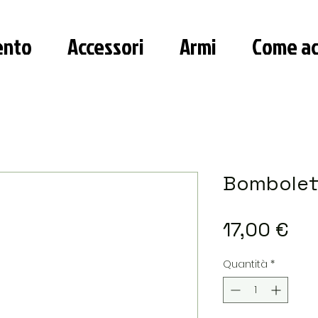
ento
Accessori
Armi
Come ac
Bombolet
Pr
17,00 €
Quantità
*