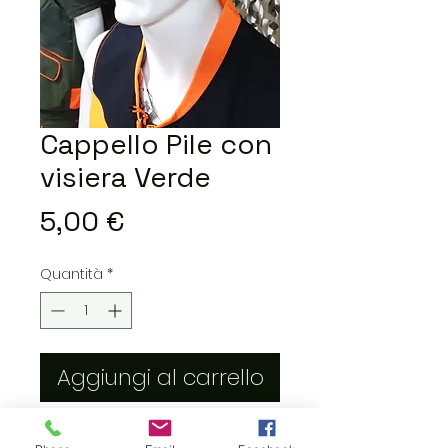
Cappello Pile con
visiera Verde
Prezzo
5,00 €
Quantità
*
Aggiungi al carrello
caldissimo cappello in pile con