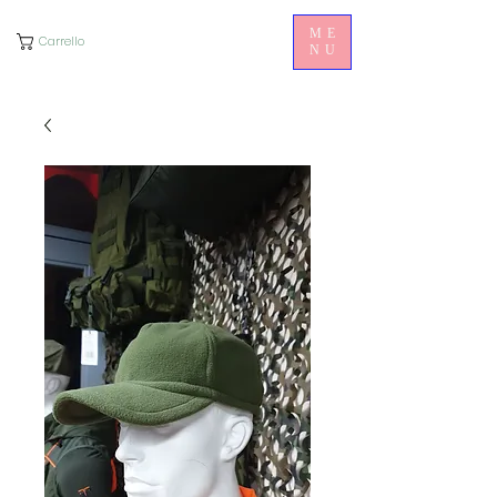
ME
Carrello
NU