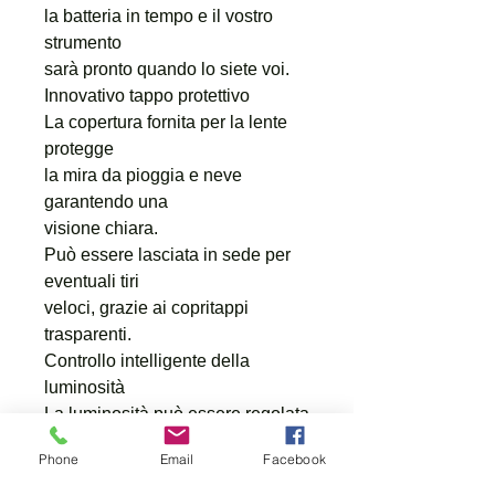
la batteria in tempo e il vostro
strumento
sarà pronto quando lo siete voi.
Innovativo tappo protettivo
La copertura fornita per la lente
protegge
la mira da pioggia e neve
garantendo una
visione chiara.
Può essere lasciata in sede per
eventuali tiri
veloci, grazie ai copritappi
trasparenti.
Controllo intelligente della
luminosità
La luminosità può essere regolata
manualmente su tre livelli
Phone
Email
Facebook
differenti. In alternativa, si può
usare il controllo elettronico che