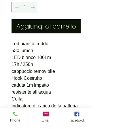
Aggiungi al carrello
Led bianco freddo
530 lumen
LED bianco 100Lm
17h / 250h
cappuccio removibile
Hook Costruito
caduta 1m Impatto
resistente all'acqua
Colla
Indicatore di carica della batteria
Gamma 25m
3x (1.5v) D Alkaline
Phone
Email
Facebook
858g