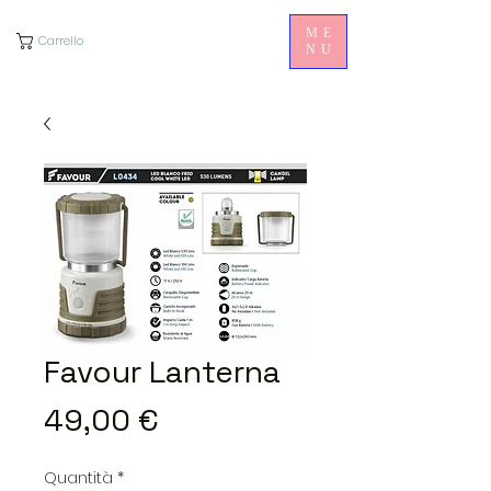
ME
Carrello
NU
Favour Lanterna
Prezzo
49,00 €
Quantità
*