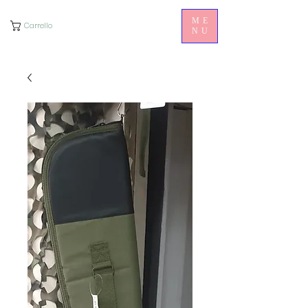
ME
Carrello
NU