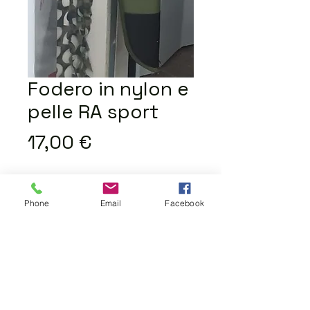
Fodero in nylon e
pelle RA sport
Prezzo
17,00 €
Quantità
*
Phone
Email
Facebook
Aggiungi al carrello
Fodero in cordura verde con
riporti in pelle, imbottito, cinghia