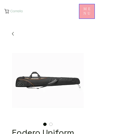
ME
Carrello
NU
Fodero Uniform