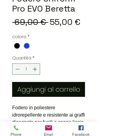
Pro EVO Beretta
Prezzo
Prezzo
 69,00 € 
55,00 €
regolare
scontato
colore
*
Quantità
*
Aggiungi al carrello
Fodero in poliestere
idrorepellente e resistente ai graffi
disegnato per fucili a canna liscia
con lunghezza canna fino a
Phone
Email
Facebook