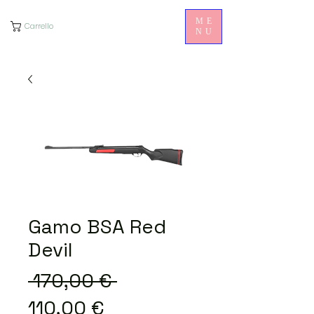
ME
Carrello
NU
Gamo BSA Red
Devil
Prezzo
 170,00 € 
Prezzo
regolare
110,00 €