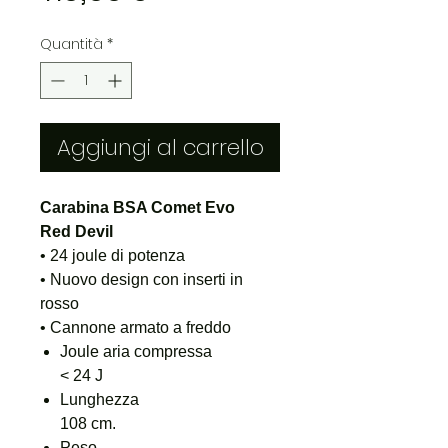
scontato
Quantità
*
Aggiungi al carrello
Carabina BSA Comet Evo
Red Devil
• 24 joule di potenza
• Nuovo design con inserti in
rosso
• Cannone armato a freddo
Joule aria compressa
< 24 J
Lunghezza
108 cm.
Peso