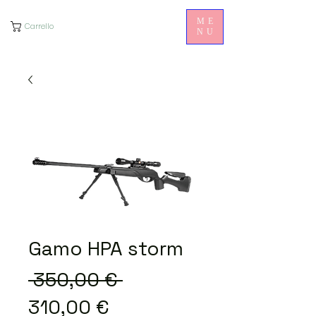
ME
Carrello
NU
Gamo HPA storm
Prezzo
 350,00 € 
Prezzo
regolare
310,00 €