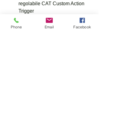
regolabile CAT Custom Action
Trigger
Compensatore per stabilizzare
il colpo in uscita
Phone
Email
Facebook
Calcio
Design ergonomico e
ambidestro
Sistema SWA integrato Shock
Wave Absorber
Poggia guancia regolabile
Bipiede richiudibile e
regolabile in lunghezza
Mirini/Ottiche
Slitta da 11mm per il
montaggio del cannocchiale
con tecnologia RRR Recoil
Reduction Rail