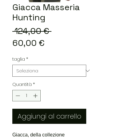
Giacca Masseria
Hunting
Prezzo
 124,00 € 
Prezzo
regolare
60,00 €
scontato
taglia
*
Quantità
*
Aggiungi al carrello
Giacca, della collezione