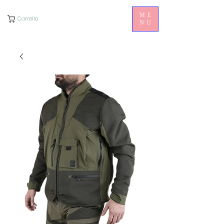
ME
Carrello
NU