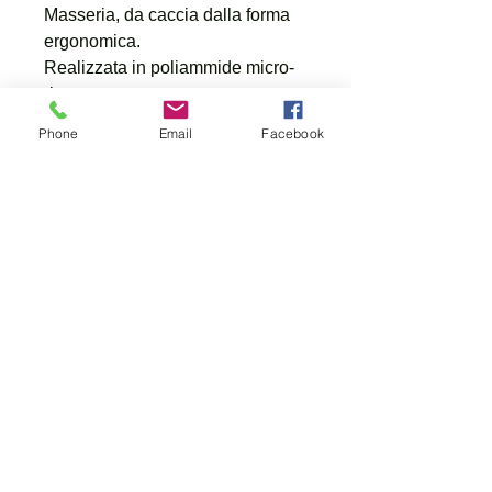
Masseria, da caccia dalla forma
ergonomica.
Realizzata in poliammide micro-
ripstop.
Elasticizzata, leggera e
Phone
Email
Facebook
confortevole, con rinforzi
antispino in tessuto M-Tex nella
parti di maggiore usura.
Dotato di cinque tasche frontali
più una tasca porta satellitare.
FAQ
Shipping & Returns
Terms & Conditions