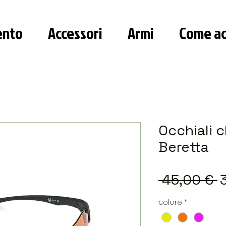
ento
Accessori
Armi
Come ac
Occhiali 
Beretta
P
 45,00 € 
r
colore
*