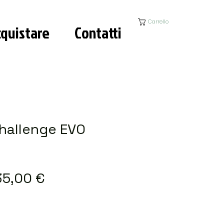
Carrello
quistare
Contatti
challenge EVO
rezzo
Prezzo
35,00 €
egolare
scontato