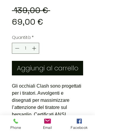
Prezzo
 139,00 € 
Prezzo
regolare
69,00 €
scontato
Quantità
*
Aggiungi al carrello
Gli occhiali Clash sono progettati
per i tiratori. Avvolgenti e
disegnati per massimizzare
l’attenzione del tiratore sul
bersaglio. Certificati ANSI.
Disponibili in 8 diversi colori.
Phone
Email
Facebook
Compatibile con inserto ottico