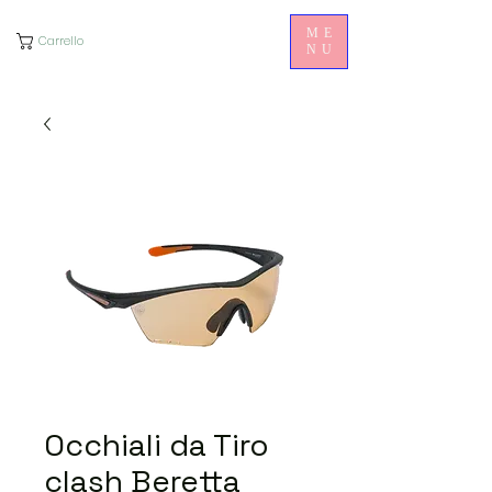
ME
Carrello
NU
Occhiali da Tiro
clash Beretta