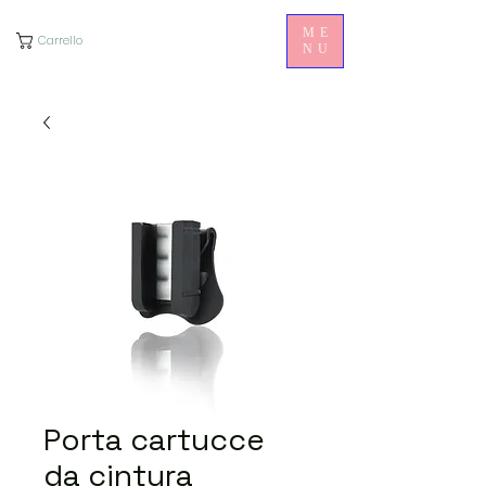
ME
Carrello
NU
Porta cartucce
da cintura