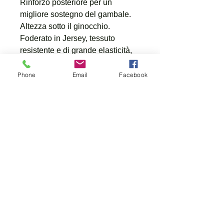
Rinforzo posteriore per un
migliore sostegno del gambale.
Altezza sotto il ginocchio.
Foderato in Jersey, tessuto
resistente e di grande elasticità,
che permette di modellare lo
stivale al piede e di seguirne
Phone
Email
Facebook
perfettamente tutti i movimenti.
Suola in caoutchouc bidensità
con scolpiture tridirezionali che
aumentano l'aderenza al terreno.
Prodotto originale Le Chameau
FAQ
Shipping & Returns
Terms & Conditions