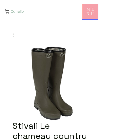
ME
Carrello
NU
Stivali Le
chameau country