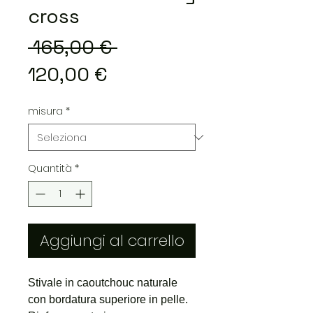
cross
Prezzo
 165,00 € 
Prezzo
regolare
120,00 €
scontato
misura
*
Quantità
*
Aggiungi al carrello
Stivale in caoutchouc naturale
con bordatura superiore in pelle.