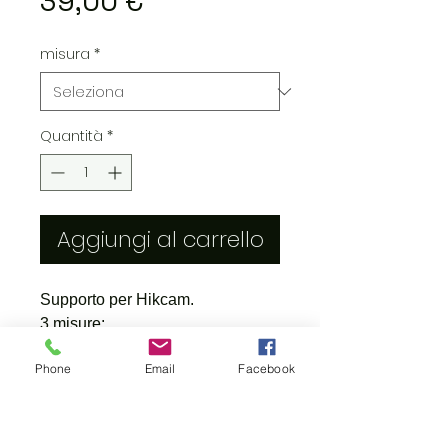
Prezzo
39,00 €
misura
*
Quantità
*
Aggiungi al carrello
Supporto per Hikcam.
3 misure:
14,5-18mm
Phone
Email
Facebook
18-21,5mm
21,5-26mm