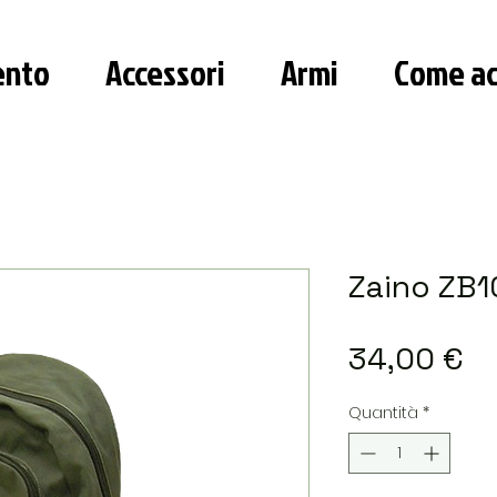
ento
Accessori
Armi
Come ac
Zaino ZB1
Pr
34,00 €
Quantità
*