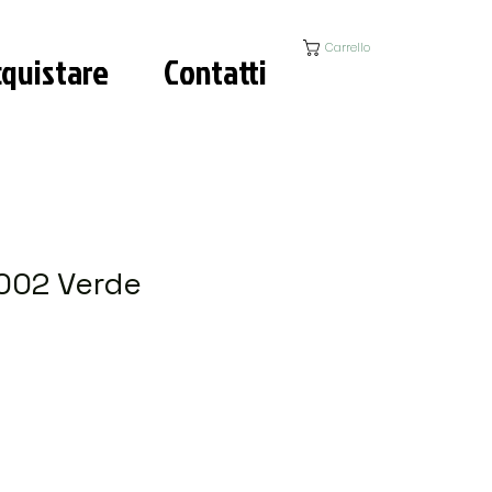
Carrello
quistare
Contatti
002 Verde
ezzo